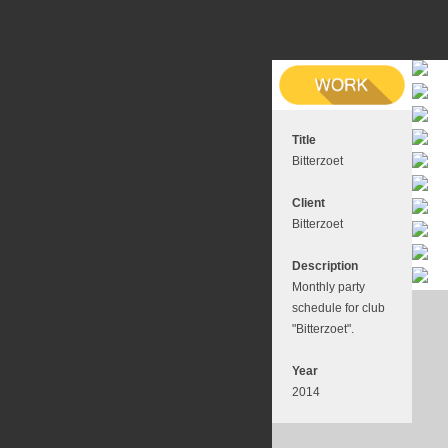
Title
Bitterzoet
Client
Bitterzoet
Description
Monthly party
schedule for club
"Bitterzoet".
Year
2014