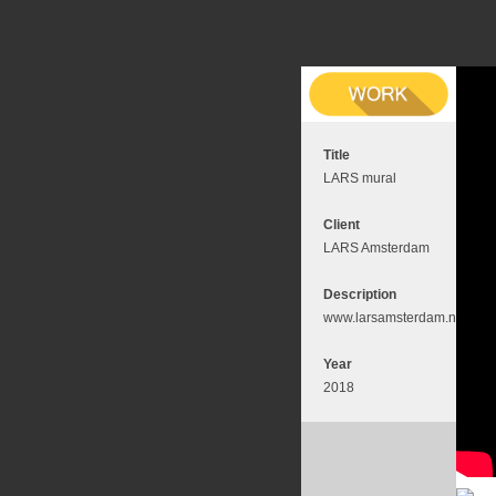
Title
LARS mural
Client
LARS Amsterdam
Description
www.larsamsterdam.nl
Year
2018