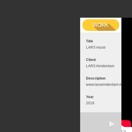
Title
LARS mural
Client
LARS Amsterdam
Description
www.larsamsterdam.nl
Year
2018