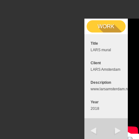
Title
LARS mural
Client
LARS Amsterdam
Description
www.larsamsterdam.nl
Year
2018