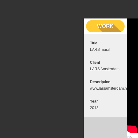
Title
LARS mural
Client
LARS Amsterdam
Description
www.larsamsterdam.nl
Year
2018