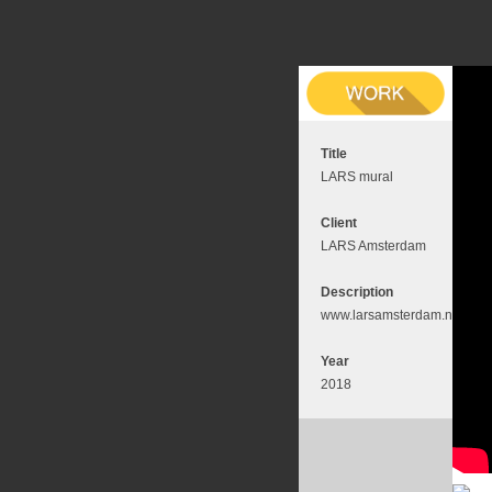
Title
LARS mural
Client
LARS Amsterdam
Description
www.larsamsterdam.nl
Year
2018